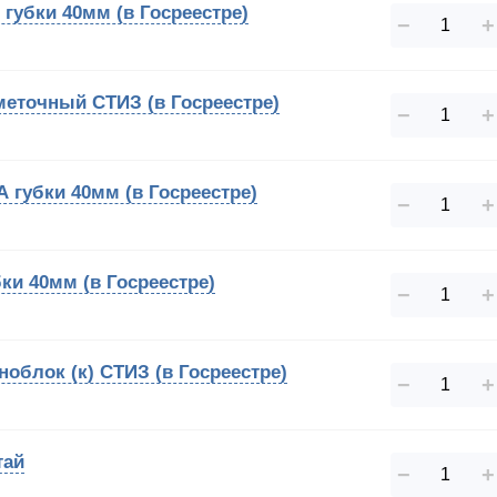
 губки 40мм (в Госреестре)
−
+
меточный СТИЗ (в Госреестре)
−
+
А губки 40мм (в Госреестре)
−
+
ки 40мм (в Госреестре)
−
+
облок (к) СТИЗ (в Госреестре)
−
+
тай
−
+