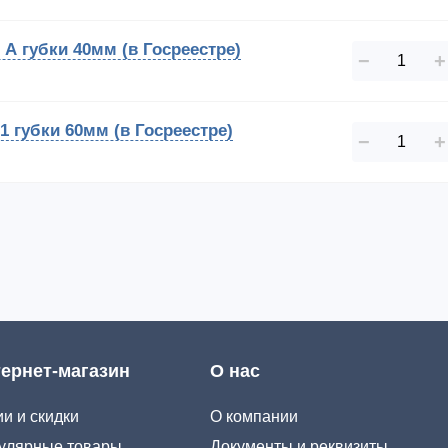
 А губки 40мм (в Госреестре)
−
+
1 губки 60мм (в Госреестре)
−
+
ернет-магазин
О нас
и и скидки
О компании
улярные товары
Документы и реквизиты