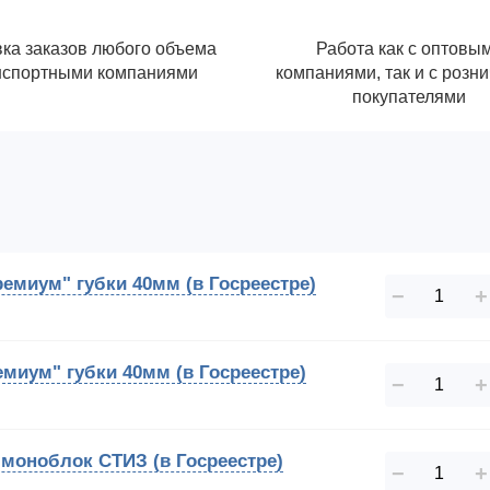
ка заказов любого объема
Работа как с оптовы
нспортными компаниями
компаниями, так и с розн
покупателями
ремиум" губки 40мм (в Госреестре)
−
+
емиум" губки 40мм (в Госреестре)
−
+
 моноблок СТИЗ (в Госреестре)
−
+