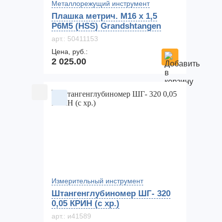
Металлорежущий инструмент
Плашка метрич. M16 x 1,5
P6M5 (HSS) Grandshtangen
арт.: 50411153
Цена, руб.:
2 025.00
Измерительный инструмент
Штангенглубиномер ШГ- 320
0,05 КРИН (с хр.)
арт.: и41589