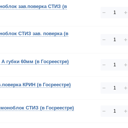
ноблок зав.поверка СТИЗ (в
−
+
ноблок СТИЗ зав. поверка (в
−
+
 А губки 60мм (в Госреестре)
−
+
.поверка КРИН (в Госреестре)
−
+
 моноблок СТИЗ (в Госреестре)
−
+