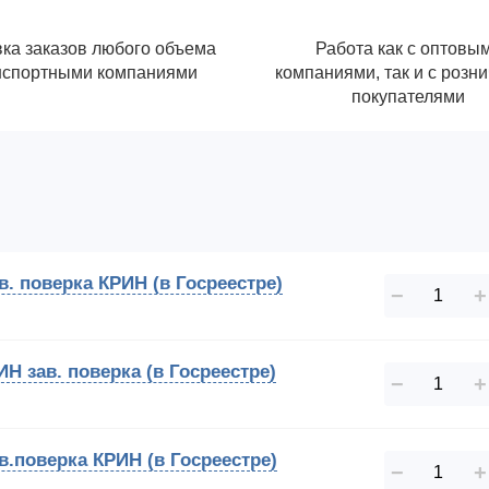
ка заказов любого объема
Работа как с оптовы
нспортными компаниями
компаниями, так и с розн
покупателями
в. поверка КРИН (в Госреестре)
−
+
Н зав. поверка (в Госреестре)
−
+
в.поверка КРИН (в Госреестре)
−
+