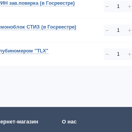
ИН зав.поверка (в Госреестре)
−
+
 моноблок СТИЗ (в Госреестре)
−
+
глубиномером "TLX"
−
+
ернет-магазин
О нас