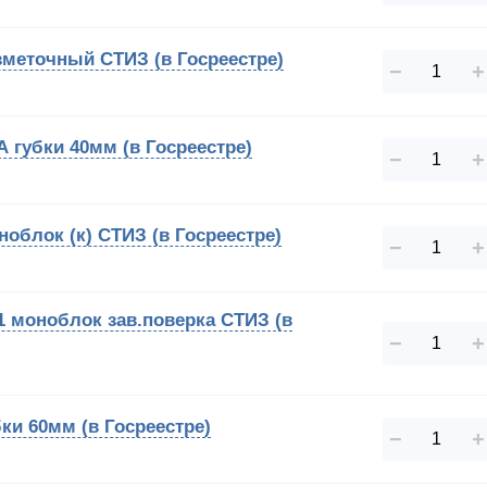
зметочный СТИЗ (в Госреестре)
−
+
А губки 40мм (в Госреестре)
−
+
облок (к) СТИЗ (в Госреестре)
−
+
1 моноблок зав.поверка СТИЗ (в
−
+
ки 60мм (в Госреестре)
−
+