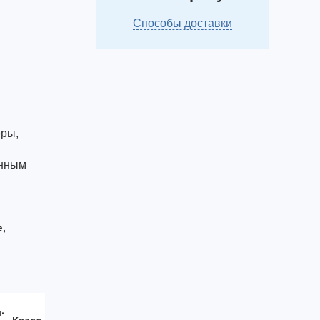
Способы доставки
ры,
янным
,
-