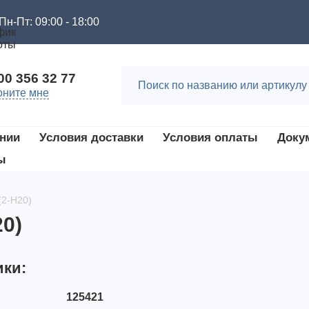
Пн-Пт: 09:00 - 18:00
00 356 32 77
оните мне
нии
Условия доставки
Условия оплаты
Доку
ы
(2-Н20)
20)
ики:
125421