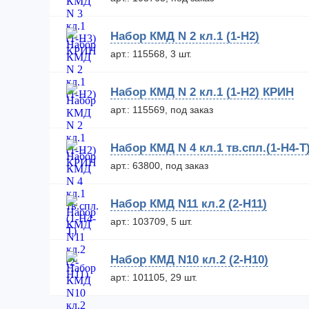
Набор КМД N 2 кл.1 (1-Н2)
арт.: 115568, 3 шт.
Набор КМД N 2 кл.1 (1-Н2) КРИН
арт.: 115569, под заказ
Набор КМД N 4 кл.1 тв.спл.(1-Н4-Т
арт.: 63800, под заказ
Набор КМД N11 кл.2 (2-Н11)
арт.: 103709, 5 шт.
Набор КМД N10 кл.2 (2-H10)
арт.: 101105, 29 шт.