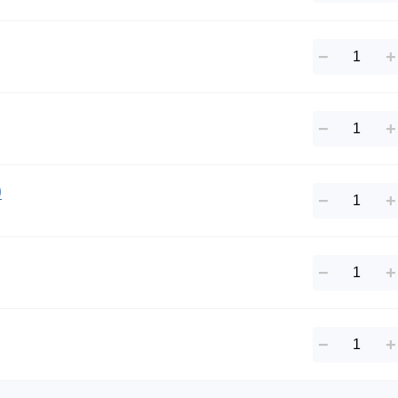
−
+
−
+
)
−
+
−
+
−
+