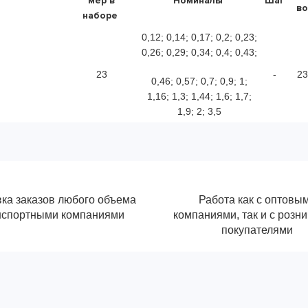
мер в
Номиналы
Шаг
во
наборе
0,12; 0,14; 0,17; 0,2; 0,23;
0,26; 0,29; 0,34; 0,4; 0,43;
23
-
23
0,46; 0,57; 0,7; 0,9; 1;
1,16; 1,3; 1,44; 1,6; 1,7;
1,9; 2; 3,5
ка заказов любого объема
Работа как с оптовы
нспортными компаниями
компаниями, так и с розн
покупателями