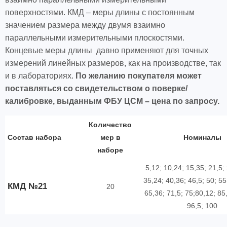
поверхностями. КМД – меры длины с постоянным
значением размера между двумя взаимно
параллельными измерительными плоскостями.
Концевые меры длины
давно применяют для точных
измерений линейных размеров, как на производстве, так
и в лабораториях.
По желанию покупателя может
поставляться со свидетельством о поверке/
калибровке, выданным ФБУ ЦСМ – цена по запросу.
Количество
Состав набора
мер в
Номиналы
наборе
5,12; 10,24; 15,35; 21,5;
35,24; 40,36; 46,5; 50; 55
КМД №21
20
65,36; 71,5; 75;80,12; 85
96,5; 100