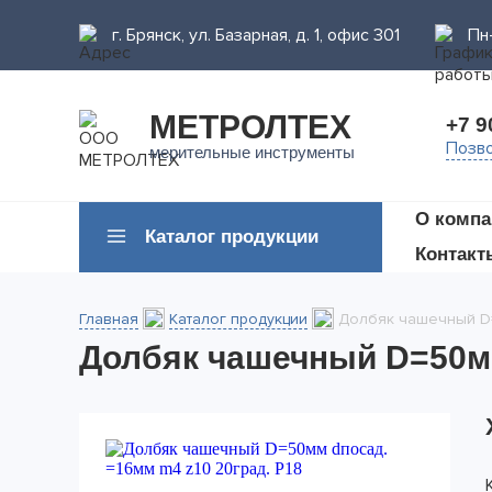
г. Брянск, ул. Базарная, д. 1, офис 301
Пн-
МЕТРОЛТЕХ
+7 9
Позво
мерительные инструменты
О компа
Каталог продукции
Контакт
Главная
Каталог продукции
Долбяк чашечный D=
Долбяк чашечный D=50мм