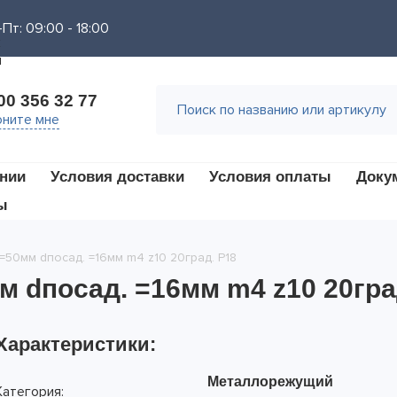
Пт: 09:00 - 18:00
00 356 32 77
ните мне
нии
Условия доставки
Условия оплаты
Доку
ы
50мм dпосад. =16мм m4 z10 20град. Р18
 dпосад. =16мм m4 z10 20гра
Характеристики:
Металлорежущий
Категория: