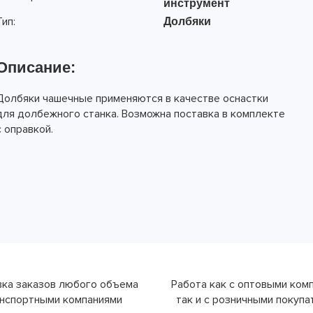
инструмент
Тип:
Долбяки
Описание:
Долбяки чашечные применяются в качестве оснастки
для долбежного станка. Возможна поставка в комплекте
с оправкой.
ка заказов любого объема
Работа как с оптовыми ком
нспортными компаниями
так и с розничными покуп