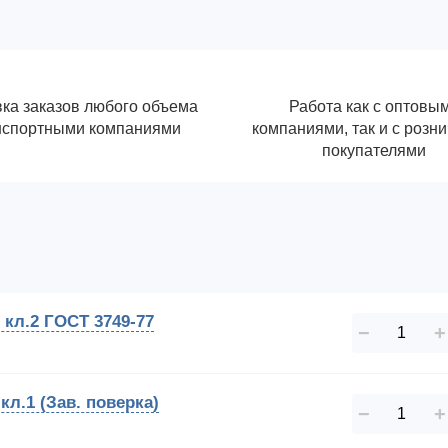
ка заказов любого объема
Работа как с оптовы
нспортными компаниями
компаниями, так и с розн
покупателями
кл.2 ГОСТ 3749-77
−
+
л.1 (Зав. поверка)
−
+