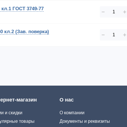
кл.1 ГОСТ 3749-77
−
+
 кл.2 (Зав. поверка)
−
+
ернет-магазин
О нас
и и скидки
О компании
улярные товары
Документы и реквизиты