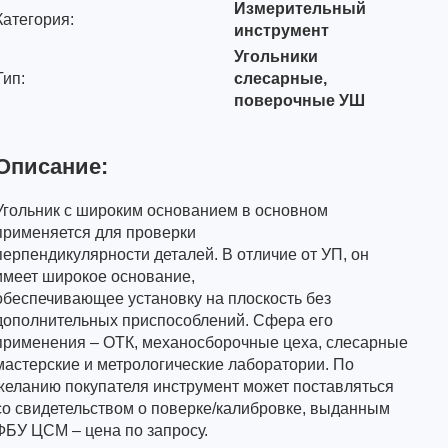
Измерительный
Категория:
инструмент
Угольники
Тип:
слесарные,
поверочные УШ
Описание:
Угольник с широким основанием в основном
применяется для проверки
перпендикулярности деталей. В отличие от УП, он
имеет широкое основание,
обеспечивающее установку на плоскость без
дополнительных приспособлений. Сфера его
применения – ОТК, механосборочные цеха, слесарные
мастерские и метрологические лаборатории. По
желанию покупателя инструмент может поставляться
со свидетельством о поверке/калибровке, выданным
ФБУ ЦСМ – цена по запросу.