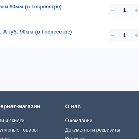
бки 90мм (в Госреестре)
−
+
 А губ. 90мм (в Госреестре)
−
+
ернет-магазин
О нас
и и скидки
О компании
улярные товары
Документы и реквизиты