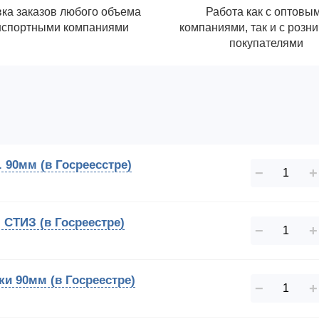
ка заказов любого объема
Работа как с оптовы
нспортными компаниями
компаниями, так и с розн
покупателями
. 90мм (в Госреесстре)
−
+
) СТИЗ (в Госреестре)
−
+
ки 90мм (в Госреестре)
−
+