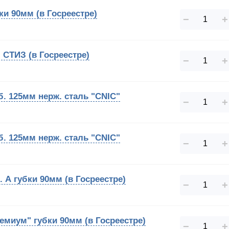
ки 90мм (в Госреестре)
−
+
) СТИЗ (в Госреестре)
−
+
б. 125мм нерж. сталь "CNIC"
−
+
б. 125мм нерж. сталь "CNIC"
−
+
. А губки 90мм (в Госреестре)
−
+
емиум" губки 90мм (в Госреестре)
−
+