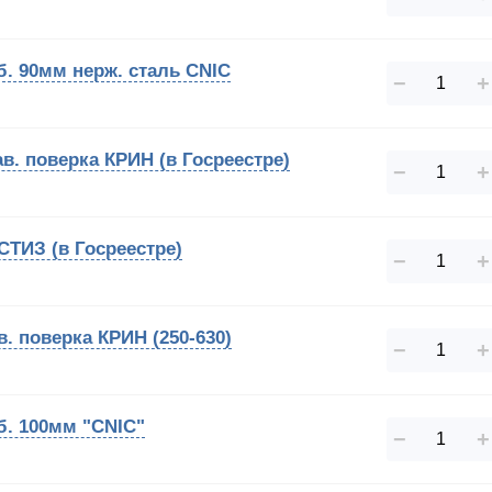
б. 90мм нерж. сталь CNIC
−
+
ав. поверка КРИН (в Госреестре)
−
+
 СТИЗ (в Госреестре)
−
+
в. поверка КРИН (250-630)
−
+
б. 100мм "CNIC"
−
+