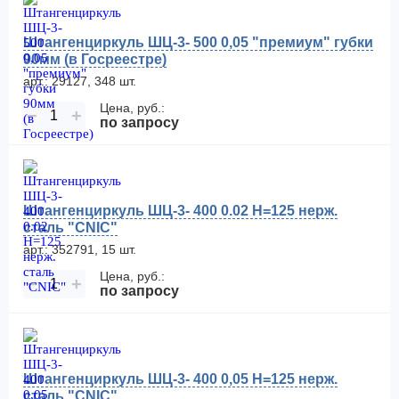
Штангенциркуль ШЦ-3- 500 0,05 "премиум" губки
90мм (в Госреестре)
арт.: 29127, 348 шт.
Цена, руб.:
−
+
по запросу
Штангенциркуль ШЦ-3- 400 0.02 H=125 нерж.
сталь "CNIC"
арт.: 352791, 15 шт.
Цена, руб.:
−
+
по запросу
Штангенциркуль ШЦ-3- 400 0,05 H=125 нерж.
сталь "CNIC"