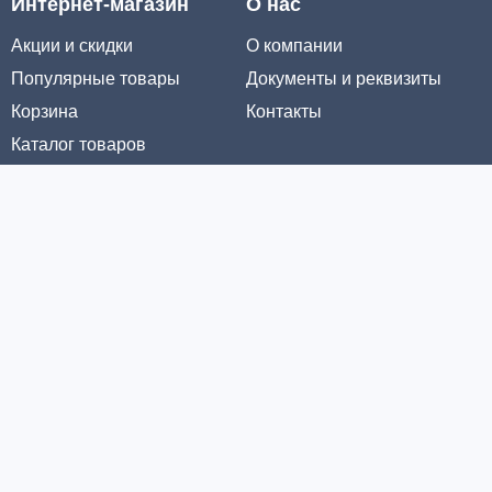
Интернет-магазин
О нас
Акции и скидки
О компании
Популярные товары
Документы и реквизиты
Корзина
Контакты
Каталог товаров
Информация
Условия доставки
Условия оплаты
Личный кабинет
Партнерам
© ООО «МЕТРОЛТЕХ» 2016 - 2026. Все права защищены
Политика конфиденциальности
Политика обработки cookie-файлов