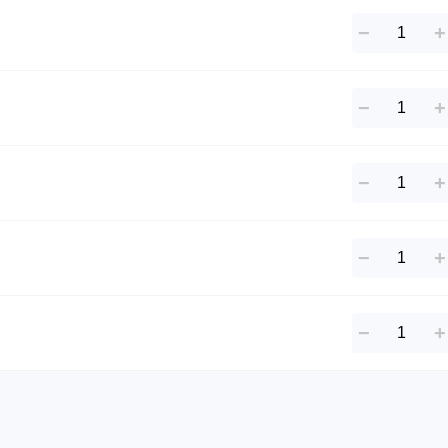
−
+
−
+
−
+
−
+
−
+