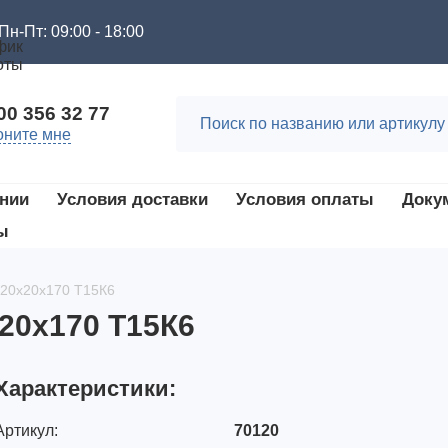
Пн-Пт: 09:00 - 18:00
00 356 32 77
оните мне
нии
Условия доставки
Условия оплаты
Доку
ы
. 20х20х170 Т15К6
х20х170 Т15К6
Характеристики:
Артикул:
70120