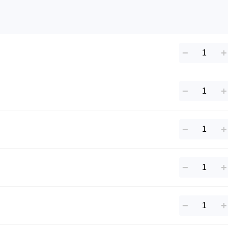
−
+
−
+
−
+
−
+
−
+