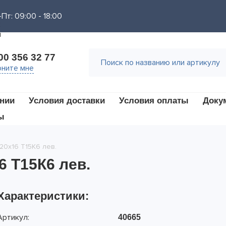
Пт: 09:00 - 18:00
00 356 32 77
ните мне
нии
Условия доставки
Условия оплаты
Доку
ы
20х16 Т15К6 лев.
6 Т15К6 лев.
Характеристики:
Артикул:
40665