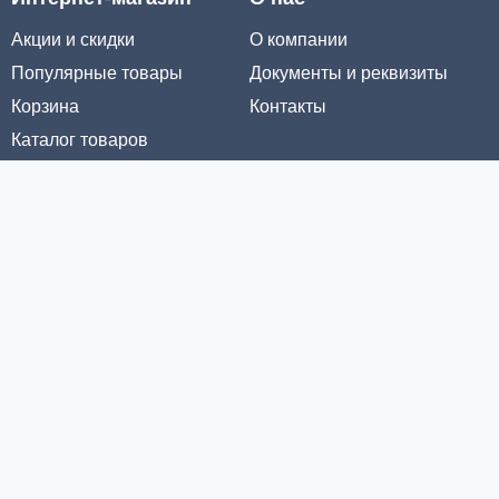
Акции и скидки
О компании
Популярные товары
Документы и реквизиты
Корзина
Контакты
Каталог товаров
Информация
Условия доставки
Условия оплаты
Личный кабинет
Партнерам
© ООО «МЕТРОЛТЕХ» 2016 - 2026. Все права защищены
Политика конфиденциальности
Политика обработки cookie-файлов