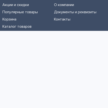
Акции и скидки
О компании
Популярные товары
Документы и реквизиты
Корзина
Контакты
Каталог товаров
Информация
Условия доставки
Условия оплаты
Личный кабинет
Партнерам
© ООО «МЕТРОЛТЕХ» 2016 - 2026. Все права защищены
Политика конфиденциальности
Политика обработки cookie-файлов