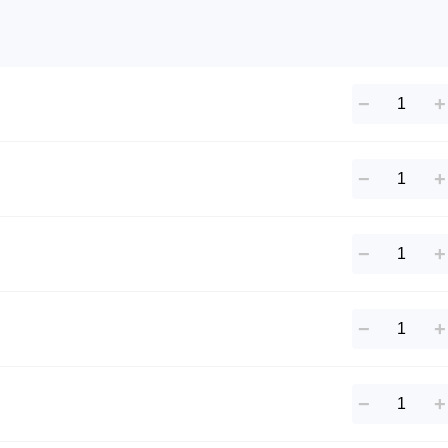
−
+
−
+
−
+
−
+
−
+