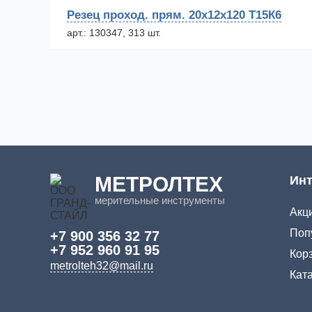
Резец проход. прям. 20х12х120 Т15К6
арт.: 130347, 313 шт.
МЕТРОЛТЕХ
Инт
мерительные инструменты
Акци
Поп
+7 900 356 32 77
+7 952 960 91 95
Кор
metrolteh32@mail.ru
Кат