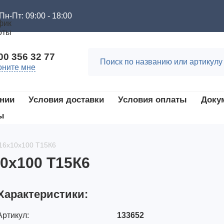
Пн-Пт: 09:00 - 18:00
00 356 32 77
оните мне
нии
Условия доставки
Условия оплаты
Доку
ы
 16х10х100 Т15К6
10х100 Т15К6
Характеристики:
Артикул:
133652