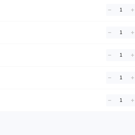
−
+
−
+
−
+
−
+
−
+