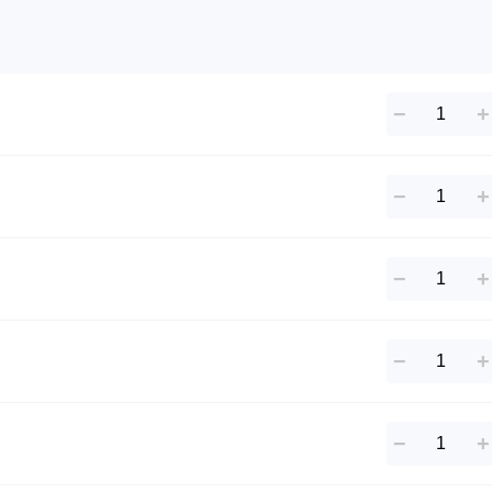
−
+
−
+
−
+
−
+
−
+