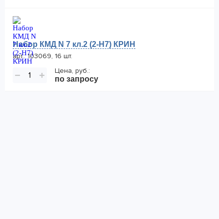
Набор КМД N 7 кл.2 (2-Н7) КРИН
арт.: 103069, 16 шт.
Цена, руб.:
−
+
по запросу