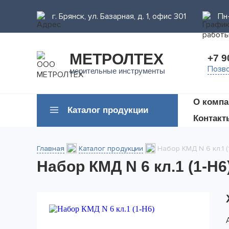
г. Брянск, ул. Базарная, д. 1, офис 301
Пн-
МЕТРОЛТЕХ
+7 9
Позво
мерительные инструменты
О компа
Каталог продукции
Контакт
Главная
Каталог продукции
Набор КМД N 6 кл.1 (
Набор КМД N 6 кл.1 (1-Н6