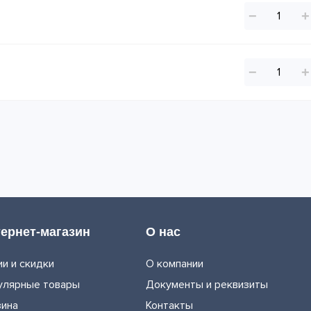
−
+
−
+
ернет-магазин
О нас
и и скидки
О компании
улярные товары
Документы и реквизиты
зина
Контакты