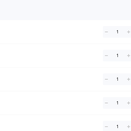
−
+
−
+
−
+
−
+
−
+