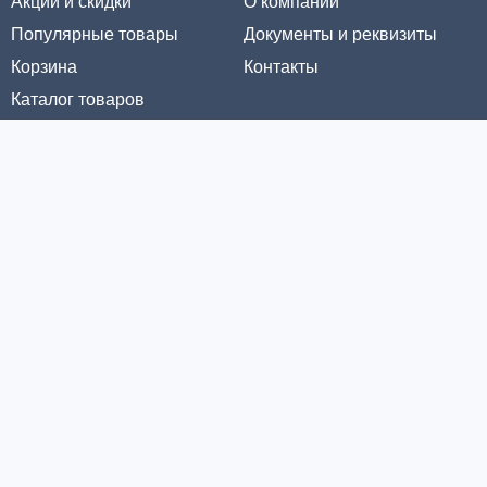
Акции и скидки
О компании
Популярные товары
Документы и реквизиты
Корзина
Контакты
Каталог товаров
Информация
Условия доставки
Условия оплаты
Личный кабинет
Партнерам
© ООО «МЕТРОЛТЕХ» 2016 - 2026. Все права защищены
Политика конфиденциальности
Политика обработки cookie-файлов