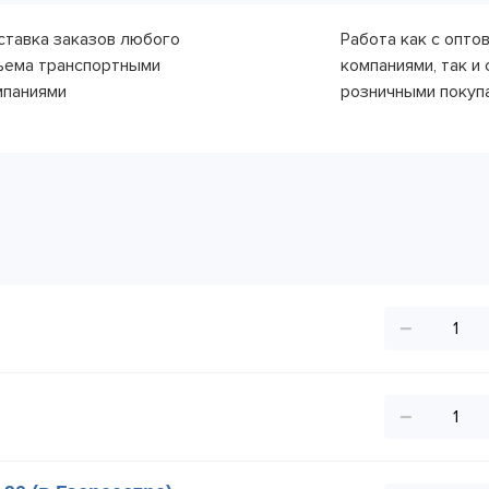
ставка заказов любого
Работа как с опто
ъема транспортными
компаниями, так и 
мпаниями
розничными покуп
−
−