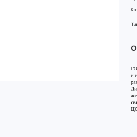
Ка
Ти
О
ГО
и 
ра
Ди
же
св
ЦС