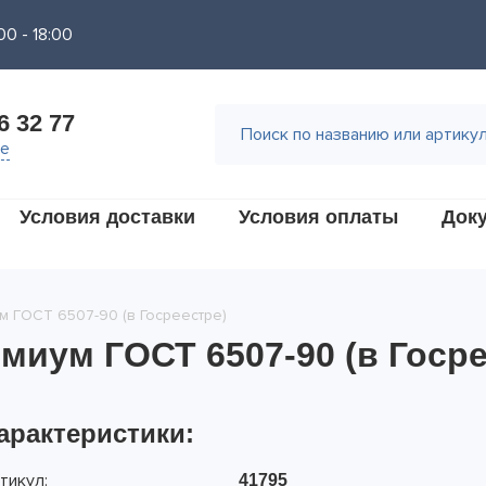
00 - 18:00
6 32 77
не
Условия доставки
Условия оплаты
Док
м ГОСТ 6507-90 (в Госреестре)
миум ГОСТ 6507-90 (в Госре
арактеристики:
тикул:
41795