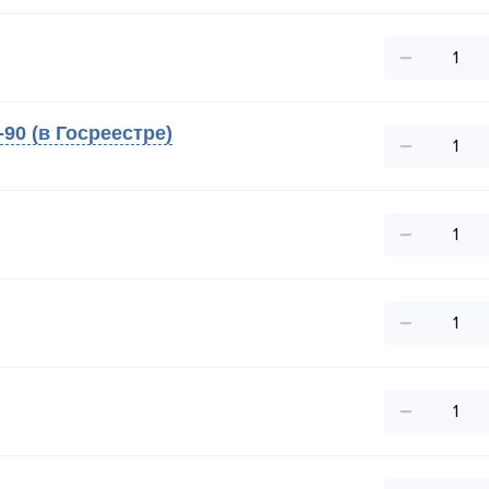
−
-90 (в Госреестре)
−
−
−
−