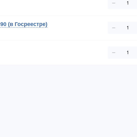
−
90 (в Госреестре)
−
−