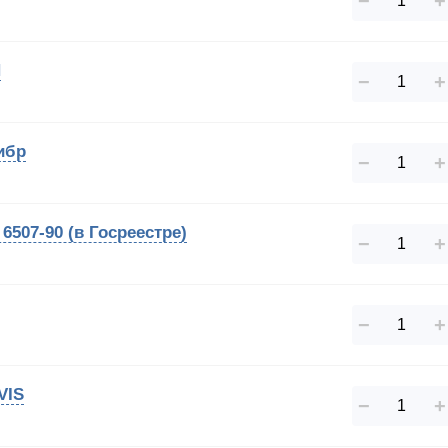
−
+
Н
−
+
ибр
−
+
6507-90 (в Госреестре)
−
+
−
+
VIS
−
+