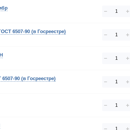
ибр
−
+
ОСТ 6507-90 (в Госреестре)
−
+
ИН
−
+
 6507-90 (в Госреестре)
−
+
−
+
Н
−
+