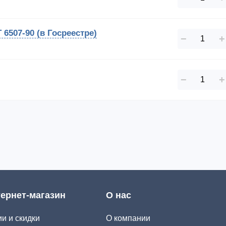
 6507-90 (в Госреестре)
−
+
−
+
ернет-магазин
О нас
и и скидки
О компании