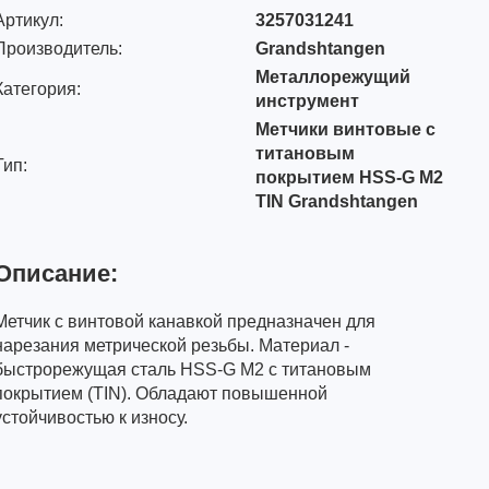
Артикул:
3257031241
Производитель:
Grandshtangen
Металлорежущий
Категория:
инструмент
Метчики винтовые с
титановым
Тип:
покрытием HSS-G M2
TIN Grandshtangen
Описание:
Метчик с винтовой канавкой предназначен для
нарезания метрической резьбы. Материал -
быстрорежущая сталь HSS-G M2 с титановым
покрытием (TIN). Обладают повышенной
устойчивостью к износу.