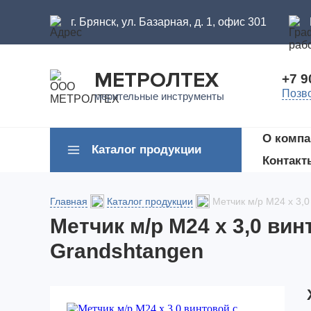
г. Брянск, ул. Базарная, д. 1, офис 301
МЕТРОЛТЕХ
+7 9
Позв
мерительные инструменты
О компа
Каталог продукции
Контакт
Главная
Каталог продукции
Метчик м/р М24 х 3,
Метчик м/р М24 х 3,0 ви
Grandshtangen