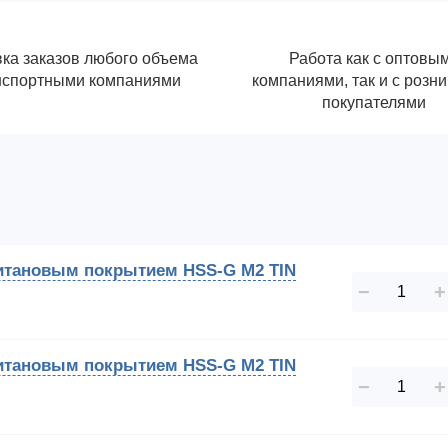
ка заказов любого объема
Работа как с оптовы
нспортными компаниями
компаниями, так и с розн
покупателями
 титановым покрытием HSS-G M2 TIN
−
+
 титановым покрытием HSS-G M2 TIN
−
+