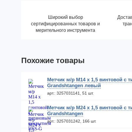
Широкий выбор
Достав
сертифицированных товаров и
тра
мерительного инструмента
Похожие товары
Метчик м/р М14 х 1,5 винтовой с
Grandshtangen левый
арт.: 3257031141, 51 шт.
Метчик м/р М24 х 1,5 винтовой с
Grandshtangen
арт.: 3257031242, 166 шт.