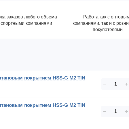
ка заказов любого объема
Работа как с оптовы
нспортными компаниями
компаниями, так и с розн
покупателями
 титановым покрытием HSS-G M2 TIN
−
+
 титановым покрытием HSS-G M2 TIN
−
+