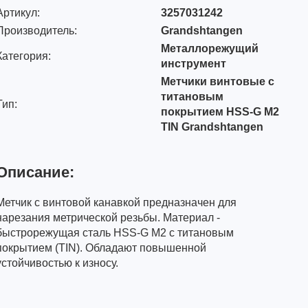
Артикул:
3257031242
Производитель:
Grandshtangen
Металлорежущий
Категория:
инструмент
Метчики винтовые с
титановым
Тип:
покрытием HSS-G M2
TIN Grandshtangen
Описание:
Метчик с винтовой канавкой предназначен для
нарезания метрической резьбы. Материал -
быстрорежущая сталь HSS-G M2 с титановым
покрытием (TIN). Обладают повышенной
устойчивостью к износу.