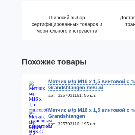
Широкий выбор
Достав
сертифицированных товаров и
тра
мерительного инструмента
Похожие товары
Метчик м/р М16 х 1,5 винтовой с
Grandshtangen левый
арт.: 3257031161, 56 шт.
Метчик м/р М16 х 1,5 винтовой с
Grandshtangen
арт.: 325703116, 195 шт.