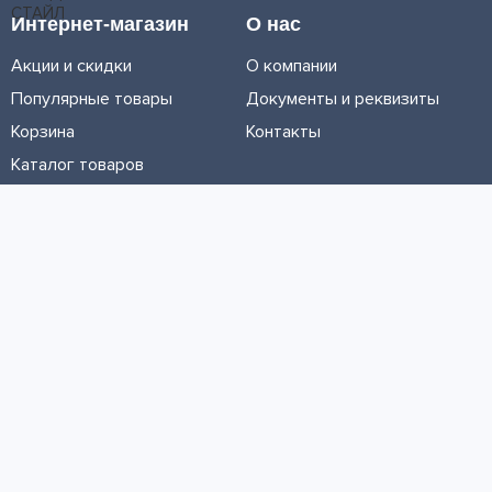
Интернет-магазин
О нас
Акции и скидки
О компании
Популярные товары
Документы и реквизиты
Корзина
Контакты
Каталог товаров
Информация
Условия доставки
Условия оплаты
Личный кабинет
Партнерам
© ООО «МЕТРОЛТЕХ» 2016 - 2026. Все права защищены
Политика конфиденциальности