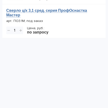
Сверло ц/х 3,1 сред. серия ПрофОснастка
Мастер
арт.: ПО3.1М, под заказ
Цена, руб.:
−
+
по запросу