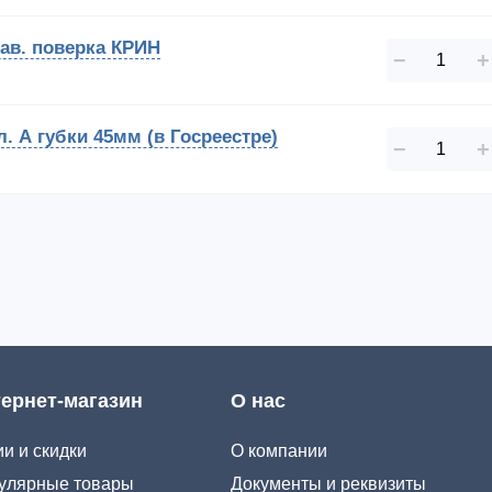
зав. поверка КРИН
−
+
. А губки 45мм (в Госреестре)
−
+
ернет-магазин
О нас
и и скидки
О компании
улярные товары
Документы и реквизиты