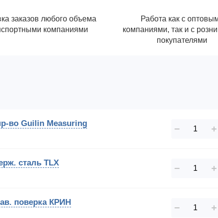
ка заказов любого объема
Работа как с оптовы
нспортными компаниями
компаниями, так и с розн
покупателями
р-во Guilin Measuring
−
+
ерж. сталь TLX
−
+
зав. поверка КРИН
−
+