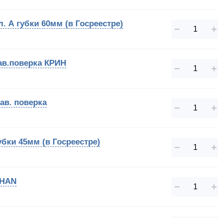
. А губки 60мм (в Госреестре)
−
+
ав.поверка КРИН
−
+
ав. поверка
−
+
бки 45мм (в Госреестре)
−
+
SHAN
−
+