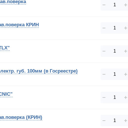
зав.поверка
−
+
ав.поверка КРИН
−
+
TLX"
−
+
лектр. губ. 100мм (в Госреестре)
−
+
CNIC"
−
+
ав.поверка (КРИН)
−
+