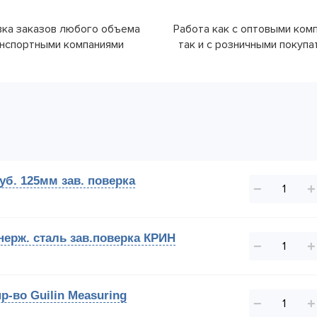
ка заказов любого объема
Работа как с оптовыми ком
нспортными компаниями
так и с розничными покуп
уб. 125мм зав. поверка
−
+
нерж. сталь зав.поверка КРИН
−
+
р-во Guilin Measuring
−
+