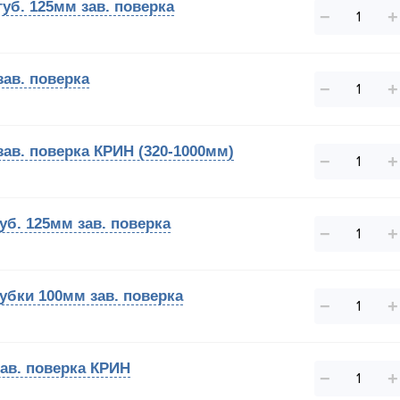
уб. 125мм зав. поверка
−
+
зав. поверка
−
+
зав. поверка КРИН (320-1000мм)
−
+
уб. 125мм зав. поверка
−
+
убки 100мм зав. поверка
−
+
зав. поверка КРИН
−
+