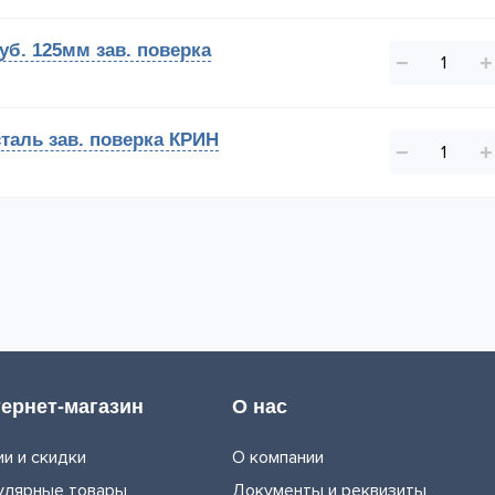
уб. 125мм зав. поверка
−
+
таль зав. поверка КРИН
−
+
ернет-магазин
О нас
и и скидки
О компании
улярные товары
Документы и реквизиты