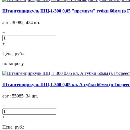
Штангенциркуль ШЦ-1-300 0,05 "премиум" губки 60мм (в Г
арт.: 30982, 424 шт.
−
+
Цена, руб.:
по запросу
Штангенциркуль ШЦ-1-300 0,05 кл. А губки 60мм (в Госреес
арт.: 55085, 34 шт.
−
+
Цена, руб.: