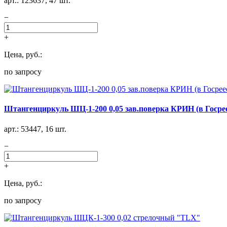
арт.: 123637, 47 шт.
−
+
Цена, руб.:
по запросу
Штангенциркуль ШЦ-1-200 0,05 зав.поверка КРИН (в Госрее
арт.: 53447, 16 шт.
−
+
Цена, руб.:
по запросу