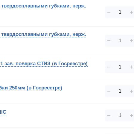
с твердосплавными губками, нерж.
−
+
с твердосплавными губками, нерж.
−
+
1 зав. поверка СТИЗ (в Госреестре)
−
+
бки 250мм (в Госреестре)
−
+
NIC
−
+