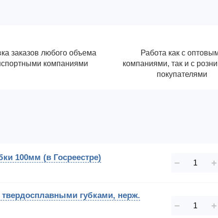
ка заказов любого объема
Работа как с оптовы
нспортными компаниями
компаниями, так и с розн
покупателями
бки 100мм (в Госреестре)
−
+
с твердосплавными губками, нерж.
−
+