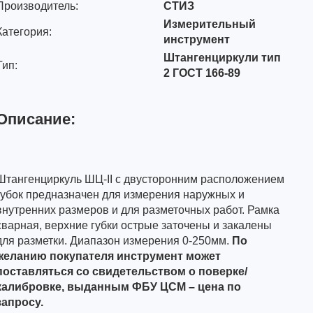
Производитель:
СТИЗ
Измерительный
Категория:
инструмент
Штангенциркули тип
Тип:
2 ГОСТ 166-89
Описание:
Штангенциркуль ШЦ-II с двусторонним расположением
губок предназначен для измерения наружных и
внутренних размеров и для разметочных работ. Рамка
сварная, верхние губки острые заточены и закалены
для разметки. Диапазон измерения 0-250мм.
По
желанию покупателя инструмент может
поставляться со свидетельством о поверке/
калибровке, выданным ФБУ ЦСМ – цена по
запросу.