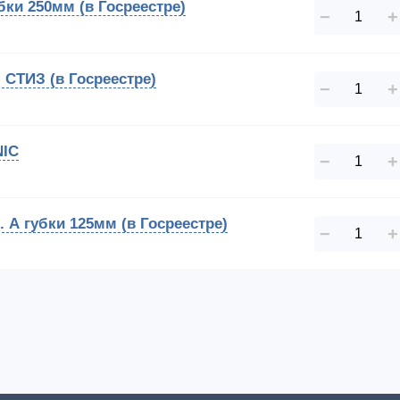
бки 250мм (в Госреестре)
−
+
) СТИЗ (в Госреестре)
−
+
NIC
−
+
. А губки 125мм (в Госреестре)
−
+