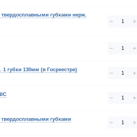
с твердосплавными губками нерж.
−
+
−
+
 1 губки 130мм (в Госреестре)
−
+
NIC
−
+
с твердосплавными губками
−
+