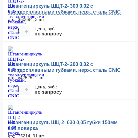
Штангенциркуль ШЦТ-2- 300 0,02 с
твердосплавными губками, нерж. сталь CNIC
арт.: 350694, 3 шт.
Цена, руб.:
−
+
по запросу
Штангенциркуль ШЦТ-2- 200 0,02 с
твердосплавными губками, нерж. сталь CNIC
арт.: v42525, 1 шт.
Цена, руб.:
−
+
по запросу
Штангенциркуль ШЦ-2- 630 0,05 губки 150мм
зав.поверка
арт.: 75214, 31 шт.