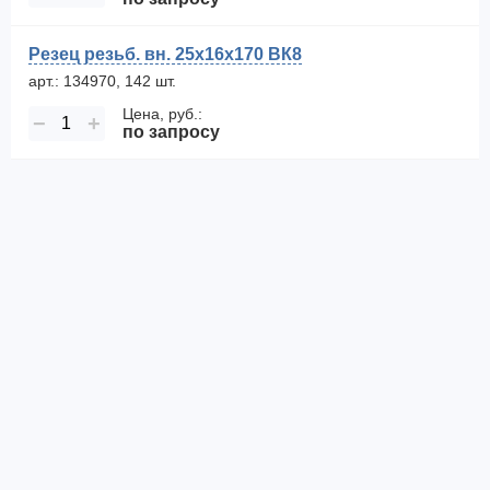
Резец резьб. вн. 25х16х170 ВК8
арт.: 134970, 142 шт.
Цена, руб.:
−
+
по запросу