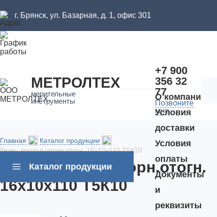
г. Брянск, ул. Базарная, д. 1, офис 301
Пн-Пт: 09:00 - 18:00
Войти
/
Зарегистрироваться
+7 900
МЕТРОЛТЕХ
356 32
77
мерительные
О компании
инструменты
Позвоните
мне
Условия
доставки
Главная
Каталог продукции
Условия
Резец проход.упорн.отогн. 16х10х110 Т5К10
оплаты
Резец проход.упорн.отогн.
Каталог продукции
Документы
16х10х110 Т5К10
и
реквизиты