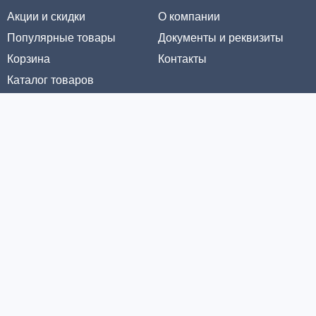
Акции и скидки
О компании
Популярные товары
Документы и реквизиты
Корзина
Контакты
Каталог товаров
Информация
Условия доставки
Условия оплаты
Личный кабинет
Партнерам
© ООО «МЕТРОЛТЕХ» 2016 - 2026. Все права защищены
Политика конфиденциальности
Политика обработки cookie-файлов