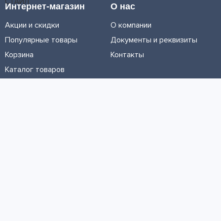
Интернет-магазин
О нас
Акции и скидки
О компании
Популярные товары
Документы и реквизиты
Корзина
Контакты
Каталог товаров
Информация
Условия доставки
Условия оплаты
Личный кабинет
Партнерам
© ООО «МЕТРОЛТЕХ» 2016 - 2026. Все права защищены
Политика конфиденциальности
Политика обработки cookie-файлов