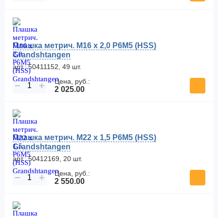
Плашка метрич. M16 x 2,0 P6M5 (HSS)
Grandshtangen
арт.: 50411152, 49 шт.
Цена, руб.:
−
+
2 025.00
Плашка метрич. M22 x 1,5 Р6М5 (HSS)
Grandshtangen
арт.: 50412169, 20 шт.
Цена, руб.:
−
+
2 550.00