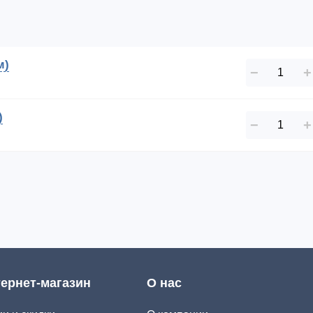
м)
−
+
)
−
+
ернет-магазин
О нас