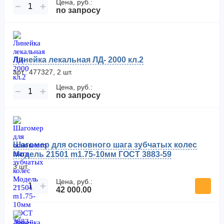
Цена, руб.:
−
+
по запросу
Линейка лекальная ЛД- 2000 кл.2
арт.: 477327, 2 шт.
Цена, руб.:
−
+
по запросу
Шагомер для основного шага зубчатых колес
Модель 21501 m1.75-10мм ГОСТ 3883-59
3 шт.
Цена, руб.:
−
+
42 000.00