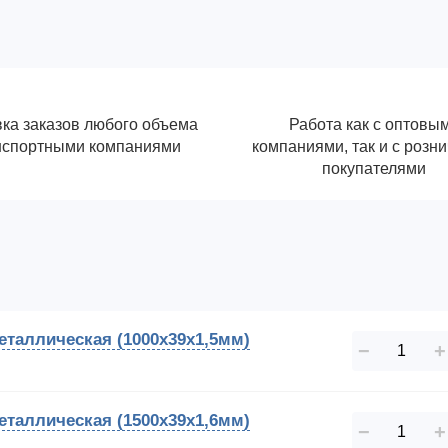
ка заказов любого объема
Работа как с оптовы
нспортными компаниями
компаниями, так и с розн
покупателями
таллическая (1000х39х1,5мм)
−
+
таллическая (1500х39х1,6мм)
−
+