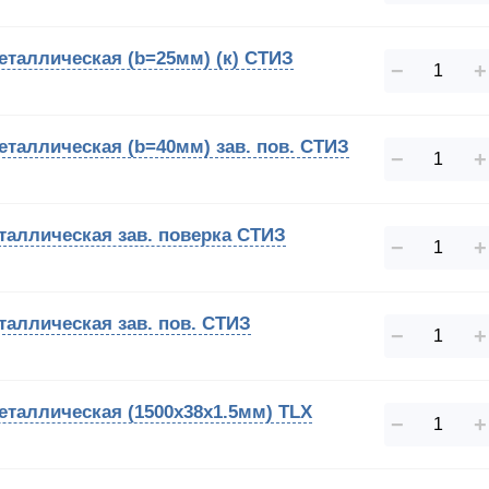
таллическая (b=25мм) (к) СТИЗ
−
+
таллическая (b=40мм) зав. пов. СТИЗ
−
+
таллическая зав. поверка СТИЗ
−
+
аллическая зав. пов. СТИЗ
−
+
таллическая (1500х38х1.5мм) TLX
−
+