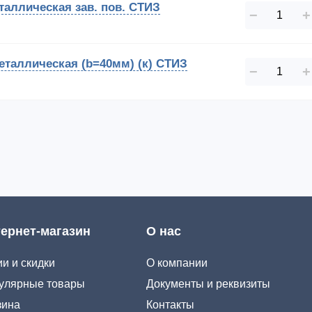
аллическая зав. пов. СТИЗ
−
+
таллическая (b=40мм) (к) СТИЗ
−
+
ернет-магазин
О нас
и и скидки
О компании
улярные товары
Документы и реквизиты
зина
Контакты