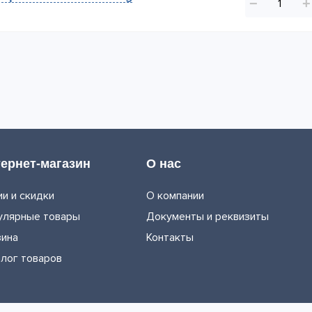
−
+
ернет-магазин
О нас
и и скидки
О компании
улярные товары
Документы и реквизиты
зина
Контакты
алог товаров
ы