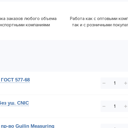
ка заказов любого объема
Работа как с оптовыми ком
нспортными компаниями
так и с розничными покуп
 ГОСТ 577-68
−
+
без уш. CNIC
−
+
пр-во Guilin Measuring