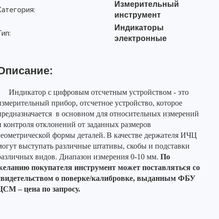
Измерительный
Категория:
инструмент
Индикаторы
Тип:
электронные
Описание:
Индикатор с цифровым отсчетным устройством - это
измерительный прибор, отсчетное устройство, которое
предназначается в основном для относительных измерений
и контроля отклонений от заданных размеров
геометрической формы деталей.
В качестве держателя ИЧЦ
могут выступать различные штативы, скобы и подставки
различных видов. Диапазон измерения 0-10 мм.
По
желанию покупателя инструмент может поставляться со
свидетельством о поверке/калибровке, выданным ФБУ
ЦСМ – цена по запросу.